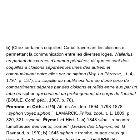
b)
[Chez certaines coquilles] Canal traversant les cloisons et
permettant la communication entre les diverses loges.
Wallerius,
en parlant des cornes d'ammon pétrifiées, dit que ce sont des
coquilles à cloisons séparées les unes des autres, et
communiquant entre elles par un siphon
(
Voy. La Pérouse
, , t. 4,
1797, p. 137).
La coquille du nautile est formée d'une série de
compartiments séparés par des cloisons et reliés entre eux par un
tube ou
siphon
qui contient un prolongement du corps de l'animal
(BOULE,
Conf. géol.
, 1907, p. 78).
Prononc. et Orth.:
[
]. Att. ds
Ac.
dep. 1694; 1798-1878:
,,
syphon
voyez
siphon
``. LAMARCK,
Philos. zool.
, t. 1, 1809, p.
320, 321:
syphon.
Étymol. et Hist. 1. a)
1343
sifon
" rencontre
tumultueuse des vents, trombe" (
Gestes des Chiprois
, éd. G.
Raynaud, p. 199);
b)
1643
siphon
« trombe, nuage creux qui
descend sur la mer en forme de colonne`` (FOURNIER,