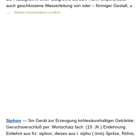
auch geschlossene Wasserleitung von oder – förmiger Gestalt, u
…
Kleines Konversations-Lexikon
Siphon
— Sm Gerät zur Erzeugung kohlesäurehaltiger Getränke;
Geruchsverschluß per. Wortschatz fach. (19. Jh.) Entlehnung.
Entlehnt aus frz. siphon, dieses aus l. sīpho ( ōnis) Spritze, Röhre,