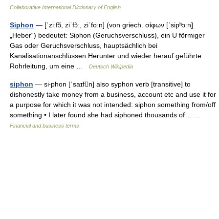
Collaborative International Dictionary of English
Siphon
— [ˈziːfɔ̃, ziˈfɔ̃ː, ziˈfoːn] (von griech. σίφων [ˈsipʰɔːn]
„Heber“) bedeutet: Siphon (Geruchsverschluss), ein U förmiger
Gas oder Geruchsverschluss, hauptsächlich bei
Kanalisationanschlüssen Herunter und wieder herauf geführte
Rohrleitung, um eine …
Deutsch Wikipedia
siphon
— si‧phon [ˈsaɪfn] also syphon verb [transitive] to
dishonestly take money from a business, account etc and use it for
a purpose for which it was not intended: siphon something from/​off
something • I later found she had siphoned thousands of… …
Financial and business terms