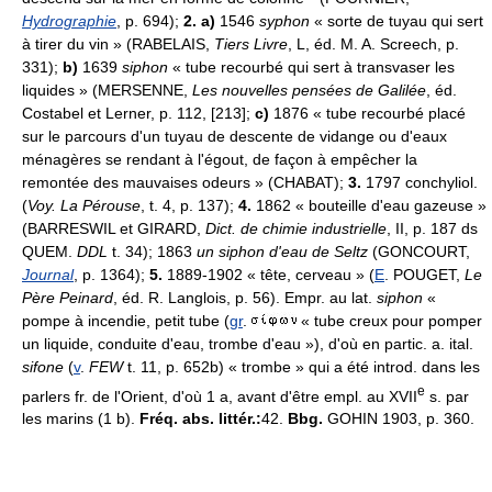
Hydrographie
, p. 694);
2. a)
1546
syphon
« sorte de tuyau qui sert
à tirer du vin » (RABELAIS,
Tiers Livre
, L, éd. M. A. Screech, p.
331);
b)
1639
siphon
« tube recourbé qui sert à transvaser les
liquides » (MERSENNE,
Les nouvelles pensées de Galilée
, éd.
Costabel et Lerner, p. 112, [213];
c)
1876 « tube recourbé placé
sur le parcours d'un tuyau de descente de vidange ou d'eaux
ménagères se rendant à l'égout, de façon à empêcher la
remontée des mauvaises odeurs » (CHABAT);
3.
1797 conchyliol.
(
Voy. La Pérouse
, t. 4, p. 137);
4.
1862 « bouteille d'eau gazeuse »
(BARRESWIL et GIRARD,
Dict. de chimie industrielle
, II, p. 187 ds
QUEM.
DDL
t. 34); 1863
un siphon d'eau de Seltz
(GONCOURT,
Journal
, p. 1364);
5.
1889-1902 « tête, cerveau » (
E
. POUGET,
Le
Père Peinard
, éd. R. Langlois, p. 56). Empr. au lat.
siphon
«
pompe à incendie, petit tube (
gr
.
« tube creux pour pomper
un liquide, conduite d'eau, trombe d'eau »), d'où en partic. a. ital.
sifone
(
v
.
FEW
t. 11, p. 652b) « trombe » qui a été introd. dans les
e
parlers fr. de l'Orient, d'où 1 a, avant d'être empl. au XVII
s. par
les marins (1 b).
Fréq. abs. littér.:
42.
Bbg.
GOHIN 1903, p. 360.