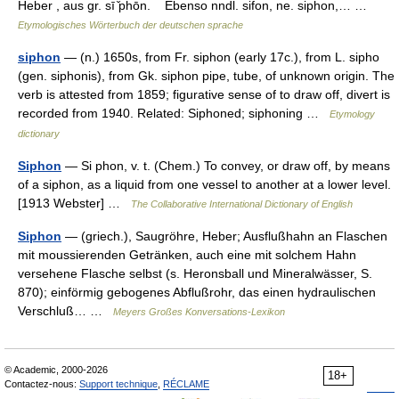
Heber , aus gr. sī ̌phōn. Ebenso nndl. sifon, ne. siphon,… …
Etymologisches Wörterbuch der deutschen sprache
siphon
— (n.) 1650s, from Fr. siphon (early 17c.), from L. sipho
(gen. siphonis), from Gk. siphon pipe, tube, of unknown origin. The
verb is attested from 1859; figurative sense of to draw off, divert is
recorded from 1940. Related: Siphoned; siphoning …
Etymology
dictionary
Siphon
— Si phon, v. t. (Chem.) To convey, or draw off, by means
of a siphon, as a liquid from one vessel to another at a lower level.
[1913 Webster] …
The Collaborative International Dictionary of English
Siphon
— (griech.), Saugröhre, Heber; Ausflußhahn an Flaschen
mit moussierenden Getränken, auch eine mit solchem Hahn
versehene Flasche selbst (s. Heronsball und Mineralwässer, S.
870); einförmig gebogenes Abflußrohr, das einen hydraulischen
Verschluß… …
Meyers Großes Konversations-Lexikon
© Academic, 2000-2026
18+
Contactez-nous:
Support technique
,
RÉCLAME