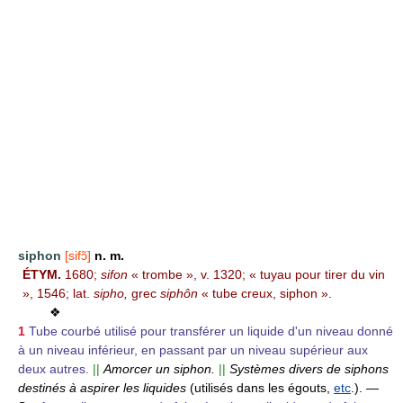
siphon
[sifɔ̃]
n. m.
ÉTYM.
1680;
sifon
« trombe », v. 1320; « tuyau pour tirer du vin
», 1546; lat.
sipho,
grec
siphôn
« tube creux, siphon ».
❖
1
Tube courbé utilisé pour transférer un liquide d'un niveau donné
à un niveau inférieur, en passant par un niveau supérieur aux
deux autres.
||
Amorcer un siphon.
||
Systèmes divers de siphons
destinés à aspirer les liquides
(utilisés dans les égouts,
etc
.).
—