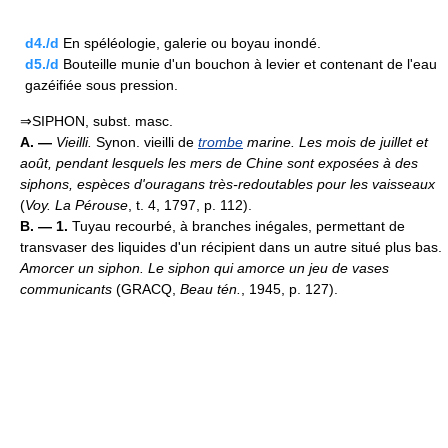
d4./d
En spéléologie, galerie ou boyau inondé.
d5./d
Bouteille munie d'un bouchon à levier et contenant de l'eau
gazéifiée sous pression.
⇒SIPHON, subst. masc.
A. —
Vieilli.
Synon. vieilli de
trombe
marine.
Les mois de juillet et
août, pendant lesquels les mers de Chine sont exposées à des
siphons, espèces d'ouragans très-redoutables pour les vaisseaux
(
Voy. La Pérouse
, t. 4, 1797, p. 112).
B. — 1.
Tuyau recourbé, à branches inégales, permettant de
transvaser des liquides d'un récipient dans un autre situé plus bas.
Amorcer un siphon.
Le siphon qui amorce un jeu de vases
communicants
(GRACQ,
Beau tén.
, 1945, p. 127).