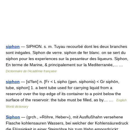
siphon
— SIPHON. s. m. Tuyau recourbé dont les deux branches
sont inégales. Siphon de verre. siphon de fer blanc. on se sert du
siphon pour les experiences sur la pesanteur des liqueurs. Siphon,
En terme de Marine, & principalement sur la Mediterranée,… …
Dictionnaire de l'Académie française
siphon
— [sī′fən] n. [Fr < L sipho (gen. siphonis) < Gr siphōn,
tube, siphon] 1. a bent tube used for carrying liquid from a
reservoir over the top edge of its container to a point below the
surface of the reservoir: the tube must be filled, as by… …
English
World dictionary
Siphon
— (grch., »Röhre, Heber«), mit Ausflußhahn versehene
Flasche kohlensauren Wassers, bei welcher der Kohlensäuredruck
die Flüssigkeit in einer Steigröhre bis zum Hahn empordrückt;