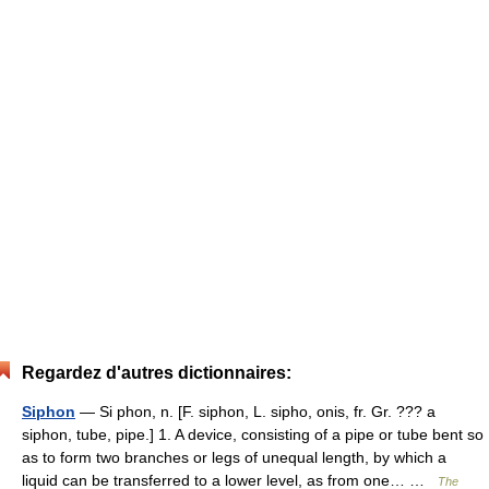
Regardez d'autres dictionnaires:
Siphon
— Si phon, n. [F. siphon, L. sipho, onis, fr. Gr. ??? a
siphon, tube, pipe.] 1. A device, consisting of a pipe or tube bent so
as to form two branches or legs of unequal length, by which a
liquid can be transferred to a lower level, as from one… …
The