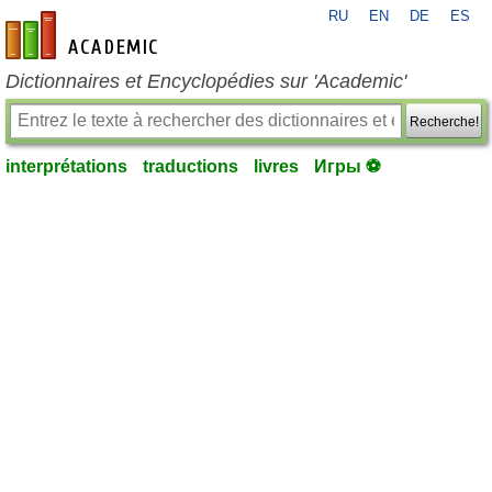
RU
EN
DE
ES
fr-academic.com
Dictionnaires et Encyclopédies sur 'Academic'
Recherche!
interprétations
traductions
livres
Игры ⚽