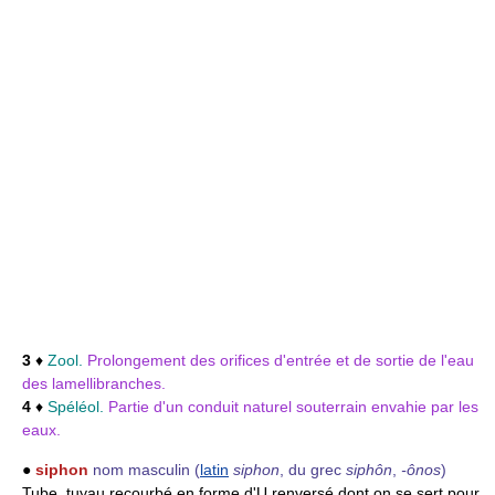
3
♦
Zool.
Prolongement des orifices d'entrée et de sortie de l'eau
des lamellibranches.
4
♦
Spéléol.
Partie d'un conduit naturel souterrain envahie par les
eaux.
●
siphon
nom masculin
(
latin
siphon
, du grec
siphôn
,
-ônos
)
Tube, tuyau recourbé en forme d'U renversé dont on se sert pour