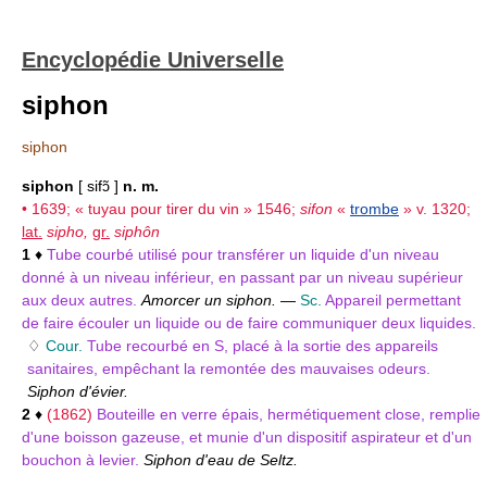
Encyclopédie Universelle
siphon
siphon
siphon
[ sifɔ̃ ]
n. m.
• 1639; « tuyau pour tirer du vin » 1546;
sifon
«
trombe
» v. 1320;
lat.
sipho,
gr.
siphôn
1
♦
Tube courbé utilisé pour transférer un liquide d'un niveau
donné à un niveau inférieur, en passant par un niveau supérieur
aux deux autres.
Amorcer un siphon.
—
Sc.
Appareil permettant
de faire écouler un liquide ou de faire communiquer deux liquides.
♢
Cour.
Tube recourbé en S, placé à la sortie des appareils
sanitaires, empêchant la remontée des mauvaises odeurs.
Siphon d'évier.
2
♦
(1862)
Bouteille en verre épais, hermétiquement close, remplie
d'une boisson gazeuse, et munie d'un dispositif aspirateur et d'un
bouchon à levier.
Siphon d'eau de Seltz.