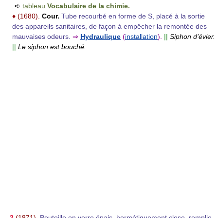
➪
tableau
Vocabulaire de la chimie.
♦
(1680).
Cour.
Tube recourbé en forme de S, placé à la sortie
des appareils sanitaires, de façon à empêcher la remontée des
mauvaises odeurs.
⇒
Hydraulique
(
installation
).
||
Siphon d'évier.
||
Le siphon est bouché.
2
(1871).
Bouteille en verre épais, hermétiquement close, remplie