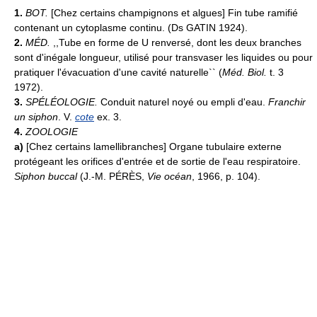
1.
BOT.
[Chez certains champignons et algues] Fin tube ramifié
contenant un cytoplasme continu. (Ds GATIN 1924).
2.
MÉD.
,,Tube en forme de U renversé, dont les deux branches
sont d'inégale longueur, utilisé pour transvaser les liquides ou pour
pratiquer l'évacuation d'une cavité naturelle`` (
Méd. Biol.
t. 3
1972).
3.
SPÉLÉOLOGIE.
Conduit naturel noyé ou empli d'eau.
Franchir
un siphon
. V.
cote
ex. 3.
4.
ZOOLOGIE
a)
[Chez certains lamellibranches] Organe tubulaire externe
protégeant les orifices d'entrée et de sortie de l'eau respiratoire.
Siphon buccal
(J.-M. PÉRÈS,
Vie océan
, 1966, p. 104).