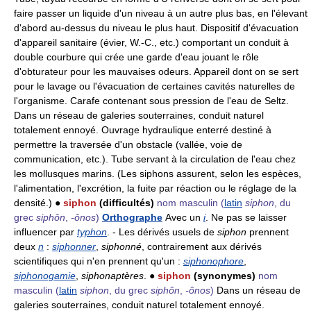
faire passer un liquide d'un niveau à un autre plus bas, en l'élevant
d'abord au-dessus du niveau le plus haut. Dispositif d'évacuation
d'appareil sanitaire (évier, W.-C., etc.) comportant un conduit à
double courbure qui crée une garde d'eau jouant le rôle
d'obturateur pour les mauvaises odeurs. Appareil dont on se sert
pour le lavage ou l'évacuation de certaines cavités naturelles de
l'organisme. Carafe contenant sous pression de l'eau de Seltz.
Dans un réseau de galeries souterraines, conduit naturel
totalement ennoyé. Ouvrage hydraulique enterré destiné à
permettre la traversée d'un obstacle (vallée, voie de
communication, etc.). Tube servant à la circulation de l'eau chez
les mollusques marins. (Les siphons assurent, selon les espèces,
l'alimentation, l'excrétion, la fuite par réaction ou le réglage de la
densité.) ●
siphon
(difficultés)
nom masculin
(
latin
siphon
, du
grec
siphôn
,
-ônos
)
Orthographe
Avec un
i
. Ne pas se laisser
influencer par
typhon
. - Les dérivés usuels de
siphon
prennent
deux
n
:
siphonner
,
siphonné
, contrairement aux dérivés
scientifiques qui n'en prennent qu'un :
siphonophore
,
siphonogamie
,
siphonaptères
. ●
siphon
(synonymes)
nom
masculin
(
latin
siphon
, du grec
siphôn
,
-ônos
)
Dans un réseau de
galeries souterraines, conduit naturel totalement ennoyé.