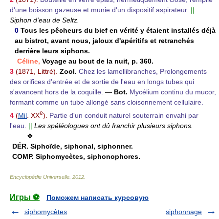
d'une boisson gazeuse et munie d'un dispositif aspirateur.
||
Siphon d'eau de Seltz.
0
Tous les pêcheurs du bief en vérité y étaient installés déjà
au bistrot, avant nous, jaloux d'apéritifs et retranchés
derrière leurs siphons.
Céline,
Voyage au bout de la nuit, p. 360.
3
(1871, Littré).
Zool.
Chez les lamellibranches, Prolongements
des orifices d'entrée et de sortie de l'eau en longs tubes qui
s'avancent hors de la coquille.
—
Bot.
Mycélium continu du mucor,
formant comme un tube allongé sans cloisonnement cellulaire.
e
4
(
Mil
. XX
).
Partie d'un conduit naturel souterrain envahi par
l'eau.
||
Les spéléologues ont dû franchir plusieurs siphons.
❖
DÉR.
Siphoïde, siphonal, siphonner.
COMP.
Siphomycètes, siphonophores.
Encyclopédie Universelle
.
2012
.
Игры ⚽
Поможем написать курсовую
siphomycètes
siphonnage